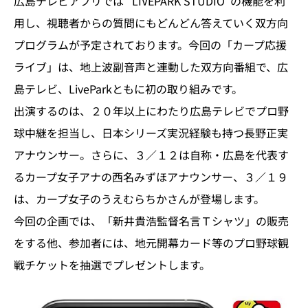
広島テレビアプリでは “LIVEPARK STUDIO”の機能を利
用し、視聴者からの質問にもどんどん答えていく双方向
プログラムが予定されております。今回の「カープ応援
ライブ」は、地上波副音声と連動した双方向番組で、広
島テレビ、LiveParkともに初の取り組みです。
出演するのは、２０年以上にわたり広島テレビでプロ野
球中継を担当し、日本シリーズ実況経験も持つ長野正実
アナウンサー。さらに、３／１２は自称・広島を代表す
るカープ女子アナの西名みずほアナウンサー、３／１９
は、カープ女子のうえむらちかさんが登場します。
今回の企画では、「新井貴浩監督名言Ｔシャツ」の販売
をする他、参加者には、地元開幕カード等のプロ野球観
戦チケットを抽選でプレゼントします。