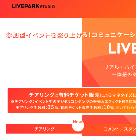
参加型イベントを盛り上げる！
コミュニケー
リアル・ハイ
一体感の
チアリング
有料チケット販売
と
によるマネタイズ
※チアリング：イベント中のデジタルコンテンツの販売＆エフェクト付き応
35
10
チアリング手数料：
％、有料チケット販売手数料：
％ ※いずれも
New!
チアリング
コメント／スタ