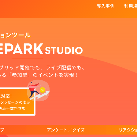
導入事例
利用
ションツール
ブリッド開催でも、ライブ配信でも、
ある「参加型」のイベントを実現！
に対応！
援メッセージの表示
決済手数料含む
ンプ
アンケート／クイズ
リアクシ